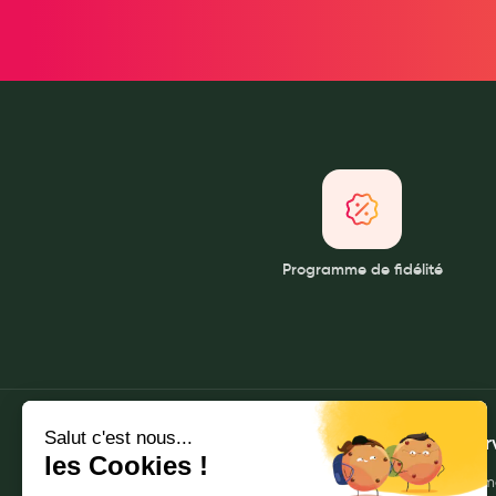
Pansements
Hygiène nasale
Antibactériens
Nutrition clinique
Anti-poux
Solaire et moustique
Piqûres insectes
Appareils
Programme de fidélité
Soins jambes lourdes
Contention veineuse
Contactologie
Accessoires pieds et semelles
Soins ORL
À propos
Mes ser
Douleurs articulaires et musculaires
Qui sommes-nous ?
Envoyer m
Santé séniors