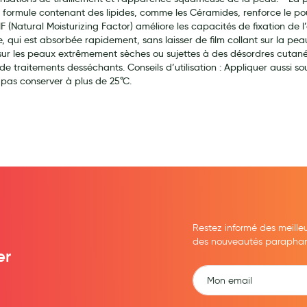
 formule contenant des lipides, comme les Céramides, renforce le pouvo
F (Natural Moisturizing Factor) améliore les capacités de fixation de
e, qui est absorbée rapidement, sans laisser de film collant sur la p
sur les peaux extrêmement sèches ou sujettes à des désordres cutanés
 de traitements desséchants. Conseils d’utilisation : Appliquer aussi s
ernité
 pas conserver à plus de 25°C.
Restez informé des meille
des nouveautés parapharma
er