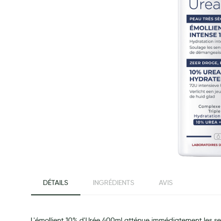
Préservatifs - Gels lubrifiants
Accessoires, coutellerie, brosserie
Bouillottes
Parfums et bougies d'ambiance
Beauté au naturel
Huiles
Mon bébé
Soins bébé
Couches
Laits infantiles
Biberons et tétines
beginning of the images gallery
Toilette du bébé
DÉTAILS
INGRÉDIENTS
AVIS
Accessoires bébé
Alimentation
Soins enfant
L'émollient 10% d'Urée 400ml atténue immédiatement les sen