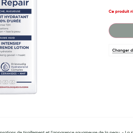
Ce produit 
Changer d
sations de tiraillement et l’apparence squameuse de la peau. - La pe