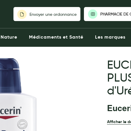
PHARMACIE DE 
Envoyer une ordonnance
PHARMACIE DE 
Nature
Médicaments et Santé
Les marques
Ouverte aujourd'h
6 Place de la
Sainte-Honor
0139197349
EUC
Click &
PLUS
Voir la pha
d'Ur
Choisir une autr
Eucer
Afficher le d