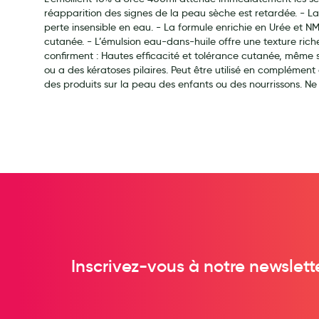
Soins maman
réapparition des signes de la peau sèche est retardée. - La
perte insensible en eau. - La formule enrichie en Urée et NM
Tisanes allaitement et compléments alimentaires
cutanée. - L’émulsion eau-dans-huile offre une texture rich
Accessoires maternité
confirment : Hautes efficacité et tolérance cutanée, même 
ou a des kératoses pilaires. Peut être utilisé en complément
Gammes spécifiques tisanes allaitement et compléments mat
des produits sur la peau des enfants ou des nourrissons. Ne
Nature
Aromathérapie
Diététique minceur
Phytothérapie
Régimes médicaux
Gemmothérapie
Confiserie
Voies respiratoires
Oligothérapie
Inscrivez-vous à notre newslett
Compléments alimentaires
Médicaments et Santé
Premiers soins