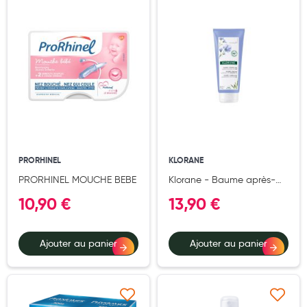
Ajouter à ma liste d’envie
Ajouter à ma liste d’e
Hygiène nasale
Antibactériens
Nutrition clinique
Anti-poux
Solaire et moustique
Piqûres insectes
PRORHINEL
KLORANE
Appareils
PRORHINEL MOUCHE BEBE
Klorane - Baume après-
shampoing - Volume -
Soins jambes lourdes
10,90 €
13,90 €
Cheveux fins 200 ml
Contention veineuse
Ajouter au panier
Ajouter au panier
Contactologie
Accessoires pieds et semelles
Soins ORL
Ajouter à ma liste d’envie
Ajouter à ma liste d’e