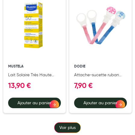
Cannes
Chaussures
Prothèses mammaires externes
Médication familiale
Orthopédie
Les marques
MUSTELA
DODIE
My Privilege
Lait Solaire Très Haute
Attache-sucette ruban
Protection SPF50+ 100 ml
mixte
Les promotions
13,90 €
7,90 €
Ajouter au panier
Ajouter au panier
Voir plus