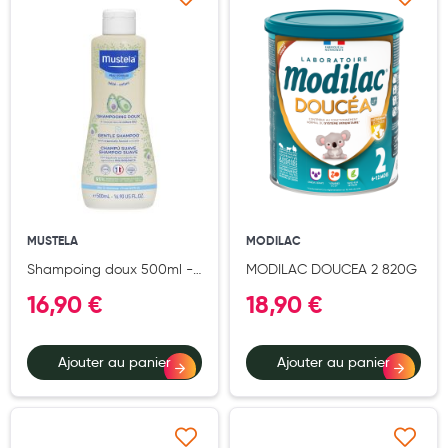
Ajouter à ma liste d’envie
Ajouter à ma liste d’e
Aromathérapie
Diététique minceur
Phytothérapie
Régimes médicaux
Gemmothérapie
Confiserie
MUSTELA
MODILAC
Voies respiratoires
Shampoing doux 500ml -
MODILAC DOUCEA 2 820G
Oligothérapie
Peau Normale
16,90 €
18,90 €
Compléments alimentaires
Médicaments et Santé
Ajouter au panier
Ajouter au panier
Premiers soins
Pansements