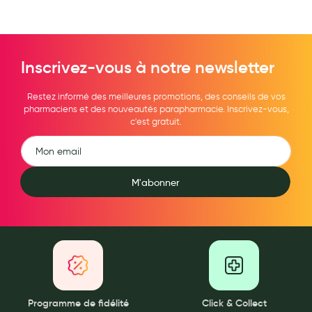
Hygiène nasale
Antibactériens
Inscrivez-vous à notre newsletter
Nutrition clinique
Anti-poux
Restez informé des meilleures promotions, des conseils de vos
pharmaciens et des nouveautés parapharmacie. Inscrivez-vous,
c'est gratuit.
Solaire et moustique
Piqûres insectes
Appareils
M'abonner
Soins jambes lourdes
Contention veineuse
Contactologie
Accessoires pieds et semelles
Programme de fidélité
Click & Collect
Soins ORL