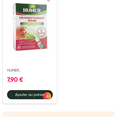
Ajouter à ma liste d’envie
Aromathérapie
Diététique minceur
Phytothérapie
Régimes médicaux
Gemmothérapie
Confiserie
Voies respiratoires
HUMER
Oligothérapie
DECONGESTIONNANT
7,90 €
SPRAY NASAL 20ML
Compléments alimentaires
Médicaments et Santé
Ajouter au panier
Premiers soins
Pansements