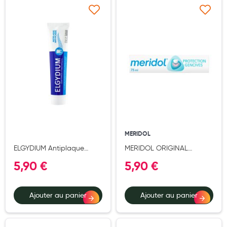
Douleurs articulaires et musculaires
Ajouter à ma liste d’envie
Ajouter à ma liste d’e
Santé séniors
Anti acariens, anti gale, anti tiques, insectifuges
Vétérinaire
Incontinence
Ronflement
Autotests
MERIDOL
ELGYDIUM Antiplaque
MERIDOL ORIGINAL
Protections auditives
Dentifrice - Dentifrice
DENTIFRICE CLASSIQUE
5,90 €
5,90 €
Antiplaque 75 ml
Lunettes
Piluliers
Ajouter au panier
Ajouter au panier
Matériel medical