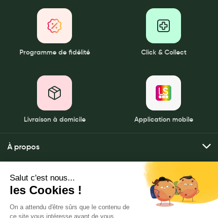
Programme de fidélité
Click & Collect
Livraison à domicile
Application mobile
À propos
Qui sommes-nous ?
Mes services
Nos pharmacies
Envoyer mes ordonnances
Mentions légales
Nous contacter
Commander mes produits
Politique de gestion des données personnelles
PHARMACIE DE CHENNEVIERES|78700