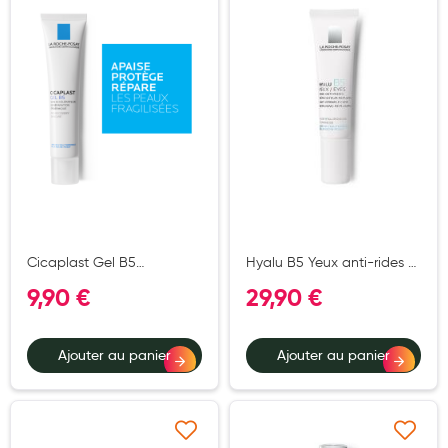
Ajouter à ma liste d’envie
Ajouter à ma liste d’e
Hygiène nasale
Antibactériens
Nutrition clinique
Anti-poux
Solaire et moustique
Piqûres insectes
Appareils
Cicaplast Gel B5
Hyalu B5 Yeux anti-rides à
accélérateur réparation
l’acide hyaluronique 15ml
Soins jambes lourdes
9,90 €
29,90 €
épidermique 40ml
Contention veineuse
Ajouter au panier
Ajouter au panier
Contactologie
Accessoires pieds et semelles
Soins ORL
Ajouter à ma liste d’envie
Ajouter à ma liste d’e