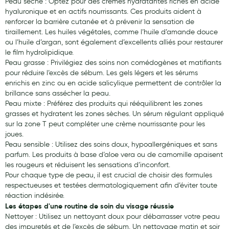
Peau sèche : Optez pour des crèmes hydratantes riches en acide
hyaluronique et en actifs nourrissants. Ces produits aident à
renforcer la barrière cutanée et à prévenir la sensation de
tiraillement. Les huiles végétales, comme l’huile d’amande douce
ou l’huile d’argan, sont également d’excellents alliés pour restaurer
le film hydrolipidique.
Peau grasse : Privilégiez des soins non comédogènes et matifiants
pour réduire l’excès de sébum. Les gels légers et les sérums
enrichis en zinc ou en acide salicylique permettent de contrôler la
brillance sans assécher la peau.
Peau mixte : Préférez des produits qui rééquilibrent les zones
grasses et hydratent les zones sèches. Un sérum régulant appliqué
sur la zone T peut compléter une crème nourrissante pour les
joues.
Peau sensible : Utilisez des soins doux, hypoallergéniques et sans
parfum. Les produits à base d’aloe vera ou de camomille apaisent
les rougeurs et réduisent les sensations d’inconfort.
Pour chaque type de peau, il est crucial de choisir des formules
respectueuses et testées dermatologiquement afin d’éviter toute
réaction indésirée.
Les étapes d'une routine de soin du visage réussie
Nettoyer : Utilisez un nettoyant doux pour débarrasser votre peau
des impuretés et de l’excès de sébum. Un nettoyage matin et soir