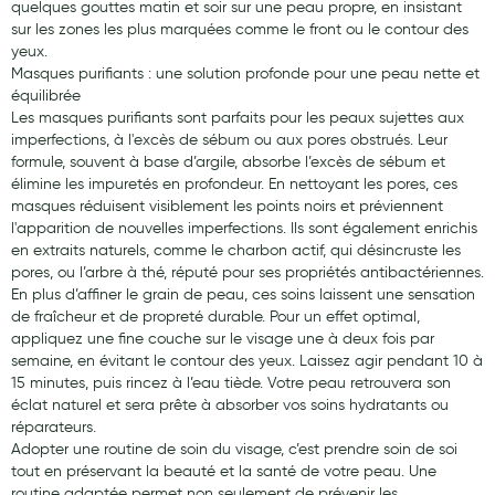
quelques gouttes matin et soir sur une peau propre, en insistant
sur les zones les plus marquées comme le front ou le contour des
yeux.
Masques purifiants : une solution profonde pour une peau nette et
équilibrée
Les masques purifiants sont parfaits pour les peaux sujettes aux
imperfections, à l'excès de sébum ou aux pores obstrués. Leur
formule, souvent à base d’argile, absorbe l’excès de sébum et
élimine les impuretés en profondeur. En nettoyant les pores, ces
masques réduisent visiblement les points noirs et préviennent
l'apparition de nouvelles imperfections. Ils sont également enrichis
en extraits naturels, comme le charbon actif, qui désincruste les
pores, ou l’arbre à thé, réputé pour ses propriétés antibactériennes.
En plus d’affiner le grain de peau, ces soins laissent une sensation
de fraîcheur et de propreté durable. Pour un effet optimal,
appliquez une fine couche sur le visage une à deux fois par
semaine, en évitant le contour des yeux. Laissez agir pendant 10 à
15 minutes, puis rincez à l’eau tiède. Votre peau retrouvera son
éclat naturel et sera prête à absorber vos soins hydratants ou
réparateurs.
Adopter une routine de soin du visage, c’est prendre soin de soi
tout en préservant la beauté et la santé de votre peau. Une
routine adaptée permet non seulement de prévenir les