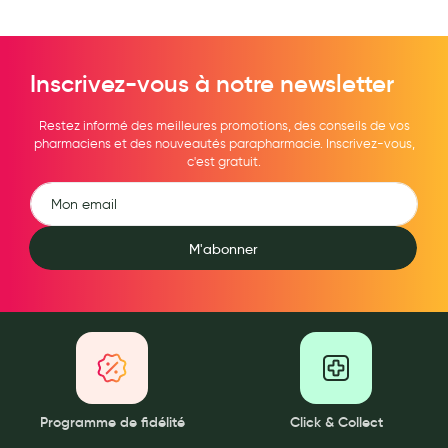
Maquillage
Pour Homme
Inscrivez-vous à notre newsletter
Crème solaire - Visage et corps
Restez informé des meilleures promotions, des conseils de vos
Préservatifs - Gels lubrifiants
pharmaciens et des nouveautés parapharmacie. Inscrivez-vous,
c'est gratuit.
Accessoires, coutellerie, brosserie
Bouillottes
Parfums et bougies d'ambiance
M'abonner
Beauté au naturel
Huiles
Mon bébé
Soins bébé
Programme de fidélité
Click & Collect
Couches